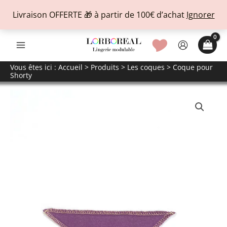
Livraison OFFERTE 🎁 à partir de 100€ d’achat
Ignorer
Aller
🎔
au
contenu
Vous êtes ici :
Accueil
>
Produits
>
Les coques
> Coque pour
Shorty