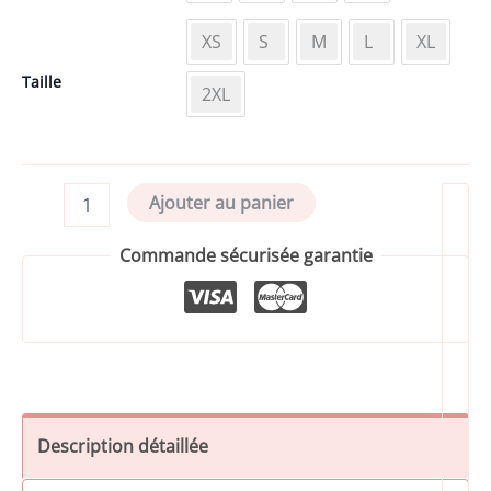
XS
S
M
L
XL
Taille
2XL
quantité
Ajouter au panier
de
Coque
Commande sécurisée garantie
pour
Shorty
Description détaillée