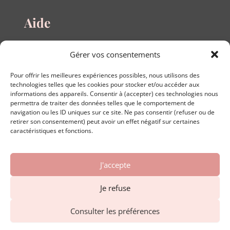
Aide
Questions fréquentes
Gérer vos consentements
Guide des tailles
Le blog
Pour offrir les meilleures expériences possibles, nous utilisons des
Nous contacter
technologies telles que les cookies pour stocker et/ou accéder aux
informations des appareils. Consentir à (accepter) ces technologies nous
permettra de traiter des données telles que le comportement de
navigation ou les ID uniques sur ce site. Ne pas consentir (refuser ou de
retirer son consentement) peut avoir un effet négatif sur certaines
A propos
caractéristiques et fonctions.
Conditions générales de vente
J'accepte
Conditions générales d'utilisation
Politique de confidentialité
Je refuse
Mentions légales
Formulaire de rétractation en ligne
Consulter les préférences