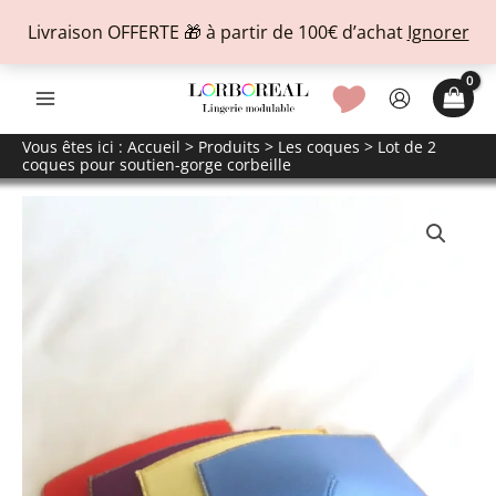
Livraison OFFERTE 🎁 à partir de 100€ d’achat
Ignorer
Aller
🎔
au
contenu
Vous êtes ici :
Accueil
>
Produits
>
Les coques
> Lot de 2
coques pour soutien-gorge corbeille