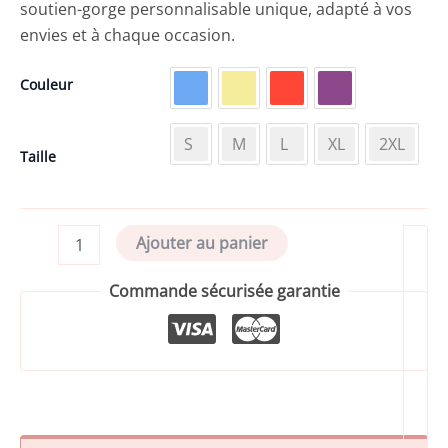
soutien-gorge personnalisable unique, adapté à vos
envies et à chaque occasion.
Couleur
S
M
L
XL
2XL
Taille
quantité
Ajouter au panier
de
Lot
Commande sécurisée garantie
de
2
coques
pour
soutien-
gorge
corbeille