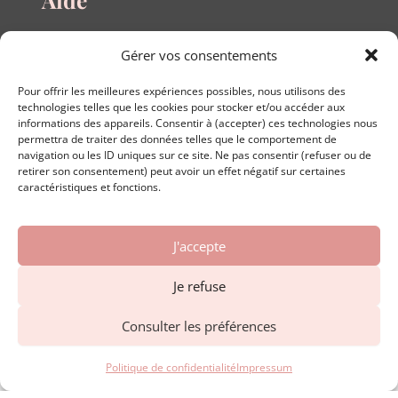
Questions fréquentes
Gérer vos consentements
Guide des tailles
Le blog
Pour offrir les meilleures expériences possibles, nous utilisons des
Nous contacter
technologies telles que les cookies pour stocker et/ou accéder aux
informations des appareils. Consentir à (accepter) ces technologies nous
permettra de traiter des données telles que le comportement de
navigation ou les ID uniques sur ce site. Ne pas consentir (refuser ou de
retirer son consentement) peut avoir un effet négatif sur certaines
A propos
caractéristiques et fonctions.
Conditions générales de vente
J'accepte
Conditions générales d'utilisation
Politique de confidentialité
Je refuse
Mentions légales
Formulaire de rétractation en ligne
Consulter les préférences
Politique de confidentialité
Impressum
Lorboréal est une marque déposée à l'INPI.