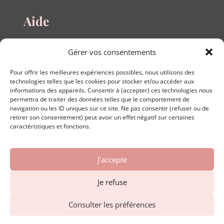
Aide
Questions fréquentes
Gérer vos consentements
Guide des tailles
Le blog
Pour offrir les meilleures expériences possibles, nous utilisons des
Nous contacter
technologies telles que les cookies pour stocker et/ou accéder aux
informations des appareils. Consentir à (accepter) ces technologies nous
permettra de traiter des données telles que le comportement de
navigation ou les ID uniques sur ce site. Ne pas consentir (refuser ou de
retirer son consentement) peut avoir un effet négatif sur certaines
A propos
caractéristiques et fonctions.
Conditions générales de vente
J'accepte
Conditions générales d'utilisation
Politique de confidentialité
Je refuse
Mentions légales
Formulaire de rétractation en ligne
Consulter les préférences