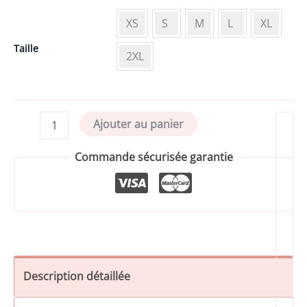
XS
S
M
L
XL
Taille
2XL
quantité
Ajouter au panier
de
Tanga,
Commande sécurisée garantie
dentelle
Kate
Description détaillée