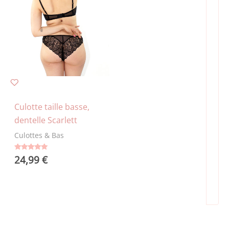
Culotte taille basse,
dentelle Scarlett
Culottes & Bas
24,99
€
Note
5.00
sur 5