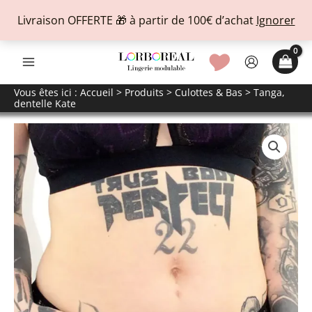
Livraison OFFERTE 🎁 à partir de 100€ d’achat
Ignorer
Aller
🎔
au
contenu
Vous êtes ici :
Accueil
>
Produits
>
Culottes & Bas
> Tanga,
dentelle Kate