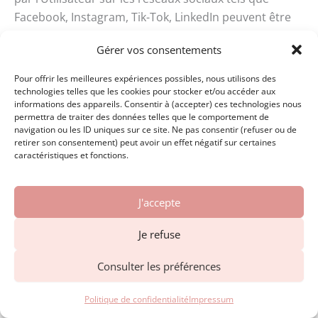
Facebook, Instagram, Tik-Tok, LinkedIn peuvent être
accessibles à un large public. Ainsi, il est recommandé
Gérer vos consentements
à l’Utilisateur d’être particulièrement vigilant lorsqu’il
fournit des données personnelles sensibles, telles
Pour offrir les meilleures expériences possibles, nous utilisons des
que des informations financières, une adresse ou
technologies telles que les cookies pour stocker et/ou accéder aux
informations des appareils. Consentir à (accepter) ces technologies nous
toute autre donnée sensible, sur ces plateformes.
permettra de traiter des données telles que le comportement de
navigation ou les ID uniques sur ce site. Ne pas consentir (refuser ou de
LORBOREAL décline toute responsabilité concernant
retirer son consentement) peut avoir un effet négatif sur certaines
caractéristiques et fonctions.
d’éventuels dommages causés par des tiers suite à la
publication de données personnelles par les
Utilisateurs.
J'accepte
Liens vers des sites tiers
Je refuse
LORBOREAL peut proposer des liens vers des sites
Consulter les préférences
externes gérés par des tiers, mais n’est pas
responsable du contenu, des pratiques de
Politique de confidentialité
Impressum
confidentialité ou de sécurité de ces sites. Il est