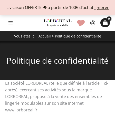
Livraison OFFERTE 🎁 à partir de 100€ d’achat
Ignorer
Aller
🎔
au
contenu
Vous êtes ici :
Accueil
> Politique de confidentialité
Politique de confidentialité
La société LORBOREAL (telle que définie à l’article 1 ci-
après), exerçant ses activités sous la marque
LORBOREAL, propose à la vente des ensembles de
lingerie modulables sur son site Internet
www.lorboreal.fr